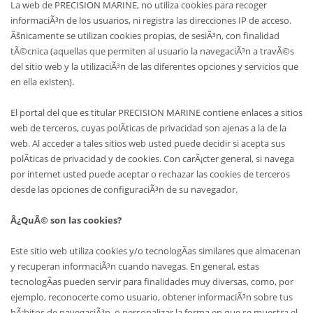
La web de PRECISION MARINE, no utiliza cookies para recoger
informaciÃ³n de los usuarios, ni registra las direcciones IP de acceso.
Ãšnicamente se utilizan cookies propias, de sesiÃ³n, con finalidad
tÃ©cnica (aquellas que permiten al usuario la navegaciÃ³n a travÃ©s
del sitio web y la utilizaciÃ³n de las diferentes opciones y servicios que
en ella existen).
El portal del que es titular PRECISION MARINE contiene enlaces a sitios
web de terceros, cuyas polÃ­ticas de privacidad son ajenas a la de la
web. Al acceder a tales sitios web usted puede decidir si acepta sus
polÃ­ticas de privacidad y de cookies. Con carÃ¡cter general, si navega
por internet usted puede aceptar o rechazar las cookies de terceros
desde las opciones de configuraciÃ³n de su navegador.
Â¿QuÃ© son las cookies?
Este sitio web utiliza cookies y/o tecnologÃ­as similares que almacenan
y recuperan informaciÃ³n cuando navegas. En general, estas
tecnologÃ­as pueden servir para finalidades muy diversas, como, por
ejemplo, reconocerte como usuario, obtener informaciÃ³n sobre tus
hÃ¡bitos de navegaciÃ³n, o personalizar la forma en que se muestra el