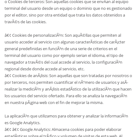
o Cookies de terceros: Son aquellas cookies que se envÃ­an al equipo
terminal del usuario desde un equipo o dominio que no es gestionado
por el editor, sino por otra entidad que trata los datos obtenidos a
travÃ©s de las cookies.
â€¢ Cookies de personalizaciÃ³n: Son aquÃ©llas que permiten al
usuario acceder al servicio con algunas caracterÃ­sticas de carÃ¡cter
general predefinidas en funciÃ³n de una serie de criterios en el
terminal del usuario como por ejemplo serian el idioma, el tipo de
navegador a travÃ©s del cual accede al servicio, la configuraciÃ³n
regional desde donde accede al servicio, etc.
â€¢ Cookies de anÃ¡lisis: Son aquellas que son tratadas por nosotros o
por terceros, nos permiten cuantificar el nÃºmero de usuarios y asÃ­
realizar la mediciÃ³n y anÃ¡lisis estadÃ­stico de la utilizaciÃ³n que hacen
los usuarios del servicio ofertado. Para ello se analiza la navegaciÃ³n
en nuestra pÃ¡gina web con el fin de mejorar la misma.
La aplicaciÃ³n que utilizamos para obtener y analizar la informaciÃ³n
es Google Analytics.
â€¢ â€¢ Google Analytics: Almacena cookies para poder elaborar
estadÃ­sticas sobre el trÃ¡fico y volumen de visitas de esta web. Al