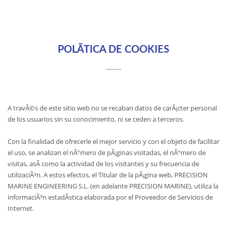
POLÃ­TICA DE COOKIES
A travÃ©s de este sitio web no se recaban datos de carÃ¡cter personal
de los usuarios sin su conocimiento, ni se ceden a terceros.
Con la finalidad de ofrecerle el mejor servicio y con el objeto de facilitar
el uso, se analizan el nÃºmero de pÃ¡ginas visitadas, el nÃºmero de
visitas, asÃ­ como la actividad de los visitantes y su frecuencia de
utilizaciÃ³n. A estos efectos, el Titular de la pÃ¡gina web, PRECISION
MARINE ENGINEERING S.L. (en adelante PRECISION MARINE), utiliza la
informaciÃ³n estadÃ­stica elaborada por el Proveedor de Servicios de
Internet.