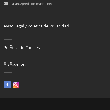
<
allan@precision-marine.net
Aviso Legal
PolÃ­tica de Privacidad
/
PolÃ­tica de Cookies
Â¡SÃ­guenos!