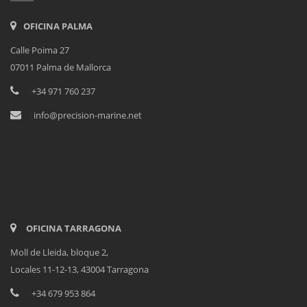
OFICINA PALMA
Calle Poima 27
07011 Palma de Mallorca
<
+34 971 760 237
<
info@precision-marine.net
OFICINA TARRAGONA
Moll de Lleida, bloque 2,
Locales 11-12-13, 43004 Tarragona
<
+34 679 953 864