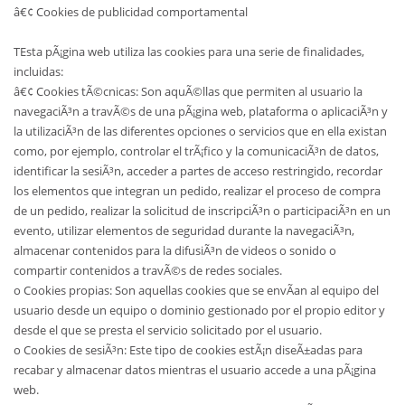
â€¢ Cookies de publicidad comportamental
TEsta pÃ¡gina web utiliza las cookies para una serie de finalidades,
incluidas:
â€¢ Cookies tÃ©cnicas: Son aquÃ©llas que permiten al usuario la
navegaciÃ³n a travÃ©s de una pÃ¡gina web, plataforma o aplicaciÃ³n y
la utilizaciÃ³n de las diferentes opciones o servicios que en ella existan
como, por ejemplo, controlar el trÃ¡fico y la comunicaciÃ³n de datos,
identificar la sesiÃ³n, acceder a partes de acceso restringido, recordar
los elementos que integran un pedido, realizar el proceso de compra
de un pedido, realizar la solicitud de inscripciÃ³n o participaciÃ³n en un
evento, utilizar elementos de seguridad durante la navegaciÃ³n,
almacenar contenidos para la difusiÃ³n de videos o sonido o
compartir contenidos a travÃ©s de redes sociales.
o Cookies propias: Son aquellas cookies que se envÃ­an al equipo del
usuario desde un equipo o dominio gestionado por el propio editor y
desde el que se presta el servicio solicitado por el usuario.
o Cookies de sesiÃ³n: Este tipo de cookies estÃ¡n diseÃ±adas para
recabar y almacenar datos mientras el usuario accede a una pÃ¡gina
web.